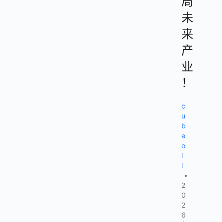
局
未
来
产
业
！
c
u
b
e
o
i
l
•
2
0
2
6