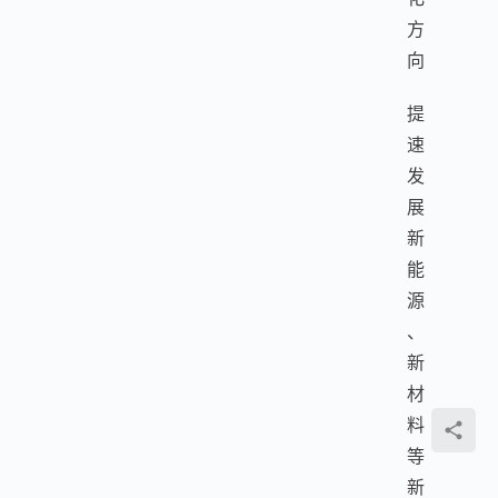
方
向
提
速
发
展
新
能
源
、
新
材
料
等
新