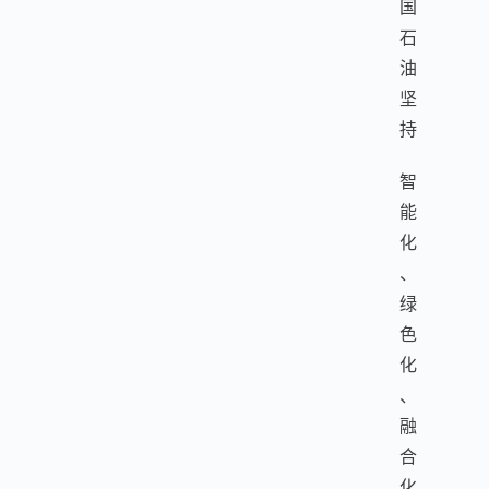
国
石
油
坚
持
智
能
化
、
绿
色
化
、
融
合
化