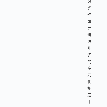
风
光
储
氢
等
清
洁
能
源
的
多
元
化
拓
展
中