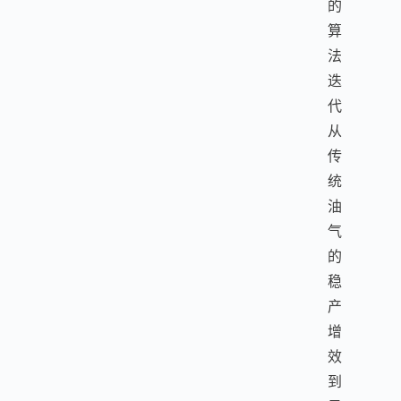
的
算
法
迭
代
从
传
统
油
气
的
稳
产
增
效
到