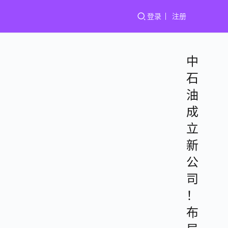
登录
注册
中
石
油
成
立
新
公
司
！
布