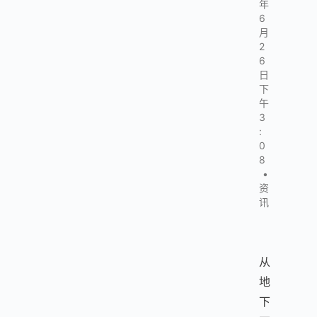
年
6
月
2
6
日
下
午
3
:
0
8
•
资
讯
从
地
下