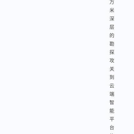
万
米
深
层
的
勘
探
攻
关
到
云
端
智
能
平
台