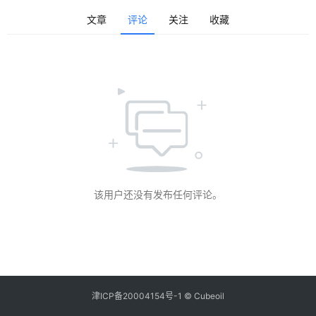
登录
注册
学
文章
评论
关注
收藏
术
会
议
该用户还没有发布任何评论。
津ICP备20004154号-1 © Cubeoil